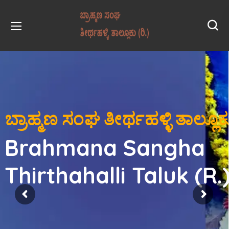
ಬ್ರಾಹ್ಮಣ ಸಂಘ ತೀರ್ಥಹಳ್ಳಿ ತಾಲ್ಲೂಕು
Brahmana Sangha
Thirthahalli Taluk (R.