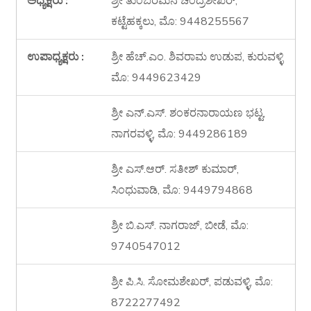
ಅಧ್ಯಕ್ಷರು :
ಶ್ರೀ ತುಂಬರಮನೆ ಚಂದ್ರಶೇಖರ್,
ಕಟ್ಟೆಹಕ್ಕಲು, ಮೊ: 9448255567
ಉಪಾಧ್ಯಕ್ಷರು :
ಶ್ರೀ ಹೆಚ್.ಎಂ. ಶಿವರಾಮ ಉಡುಪ, ಕುರುವಳ್ಳಿ
ಮೊ: 9449623429
ಶ್ರೀ ಎನ್.ಎಸ್. ಶಂಕರನಾರಾಯಣ ಭಟ್ಟ,
ನಾಗರವಳ್ಳಿ, ಮೊ: 9449286189
ಶ್ರೀ ಎಸ್.ಆರ್. ಸತೀಶ್ ಕುಮಾರ್,
ಸಿಂಧುವಾಡಿ, ಮೊ: 9449794868
ಶ್ರೀ ಬಿ.ಎಸ್. ನಾಗರಾಜ್, ಬೀಡೆ, ಮೊ:
9740547012
ಶ್ರೀ ಪಿ.ಸಿ. ಸೋಮಶೇಖರ್, ಪಡುವಳ್ಳಿ, ಮೊ:
8722277492