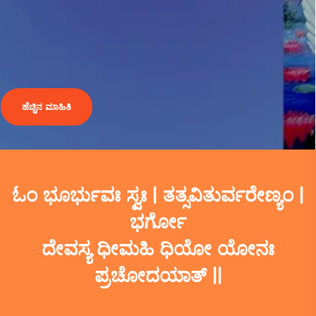
ಹೆಚ್ಚಿನ ಮಾಹಿತಿ
ಓಂ ಭೂರ್ಭುವಃ ಸ್ವಃ | ತತ್ಸವಿತುರ್ವರೇಣ್ಯಂ |
ಭರ್ಗೋ
ದೇವಸ್ಯ ಧೀಮಹಿ ಧಿಯೋ ಯೋನಃ
ಪ್ರಚೋದಯಾತ್ ||