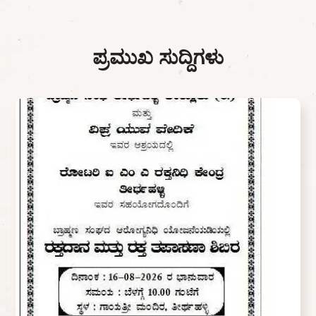
ಪ್ರಮುಖ ಸುದ್ದಿಗಳು