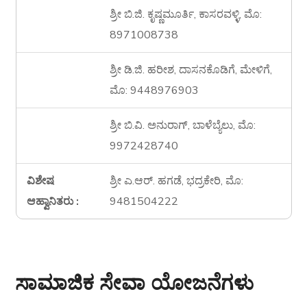
ಶ್ರೀ ಬಿ.ಜಿ. ಕೃಷ್ಣಮೂರ್ತಿ, ಕಾಸರವಳ್ಳಿ, ಮೊ:
8971008738
ಶ್ರೀ ಡಿ.ಜಿ. ಹರೀಶ, ದಾಸನಕೊಡಿಗೆ, ಮೇಳಿಗೆ,
ಮೊ: 9448976903
ಶ್ರೀ ಬಿ.ವಿ. ಅನುರಾಗ್, ಬಾಳೆಬ್ಯೆಲು, ಮೊ:
9972428740
ವಿಶೇಷ
ಶ್ರೀ ಎ.ಆರ್. ಹಗಡೆ, ಭದ್ರಕೇರಿ, ಮೊ:
ಆಹ್ವಾನಿತರು :
9481504222
ಸಾಮಾಜಿಕ ಸೇವಾ ಯೋಜನೆಗಳು