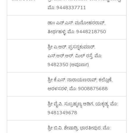
ಮೊ: 9448337711
ಡಾ॥ ಎನ್.ಎಸ್. ಮನೋಹರರಾವ್,
ತೀರ್ಥಹಳ್ಳಿ, ಮೊ: 9448218750
ಶ್ರೀ ಎ.ಆರ್. ಪ್ರಸನ್ನಕುಮಾರ್,
ಎಸ್.ಆರ್.ಆರ್. ಮಿಲ್ ರಸ್ತೆ, ಮೊ:
9482350 (ಅಪೂರ್ಣ)
ಶ್ರೀ ಕೆ.ಎಸ್. ನಾರಾಯಣರಾವ್, ಕಲ್ಲೊಣೆ,
ಅರಳಸರಳಿ, ಮೊ: 9008875688
ಶ್ರೀ ವೈ.ಪಿ. ಸುಬ್ರಹ್ಮಣ್ಯ ಆಡಿಗ, ಯಕ್ಕಡ್ಯ, ಮೊ:
9481349678
ಶ್ರೀ ಬಿ.ವಿ. ಶೇಷಾದ್ರಿ, ಭಾರತೀಪುರ, ಮೊ: