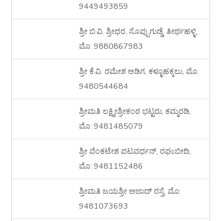
9449493859
ಶ್ರೀ ಬಿ.ವಿ. ಶ್ರೀಧರ, ಸೊಪ್ಪುಗುಡ್ಡೆ, ತೀರ್ಥಹಳ್ಳಿ,
ಮೊ: 9880867983
ಶ್ರೀ ಕೆ.ವಿ. ರಮೇಶ ಆಡಿಗ, ಕಳ್ಳೂಹಕ್ಕಲು, ಮೊ:
9480544684
ಶ್ರೀಮತಿ ಲಕ್ಷ್ಮೀಶ್ರೀಕಂಠ ಭಟ್ಟರು, ಕಮ್ಮರಡಿ,
ಮೊ: 9481485079
ಶ್ರೀ ವೆಂಕಟೇಶ ಪಟವರ್ಧನ್, ರಘುಬೀದಿ,
ಮೊ: 9481152486
ಶ್ರೀಮತಿ ಜಯಶ್ರೀ ಅಜಾದ್ ರಸ್ತೆ, ಮೊ:
9481073693