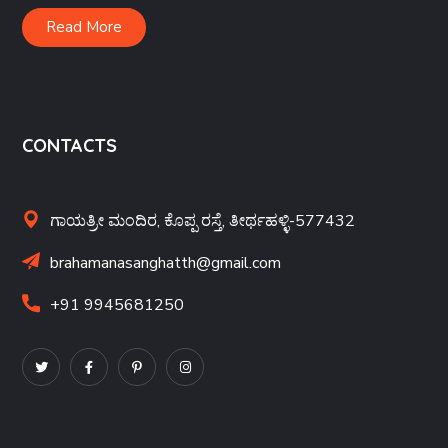
Read More
CONTACTS
ಗಾಯತ್ರೀ ಮಂದಿರ, ಕೊಪ್ಪ ರಸ್ತೆ, ತೀರ್ಥಹಳ್ಳಿ-577432
brahamanasanghatth@gmail.com
+91 9945681250