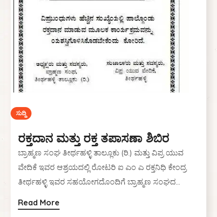
ಸುದ್ದಿ
ವಿದ್ಯಾರ್ಥಿಗಳಿಗೆ ಪ್ರತಿಭಾ ಪುರಸ್ಕಾರ
ಸದಸ್ಯರೇ. ಶ್ರಾವಣ ಶುಕ್ಲ ಚೌತಿ ದಿನಾಂಕ: 16-08-2026 ನೇ
ಭಾನುವಾರ ಬೆಳಗ್ಗೆ 10-30 ಘಂಟೆಗೆ ಗಾಯತ್ರೀ ಮಂದಿರದಲ್ಲಿ
ವಿವಿಧ ಪರೀಕ್ಷೆಗಳಲ್ಲಿ ತಾಲ್ಲೂಕಿಗೆ ಪ್ರಥಮ ಸ್ಥಾನ ಪಡೆದ...
Read More