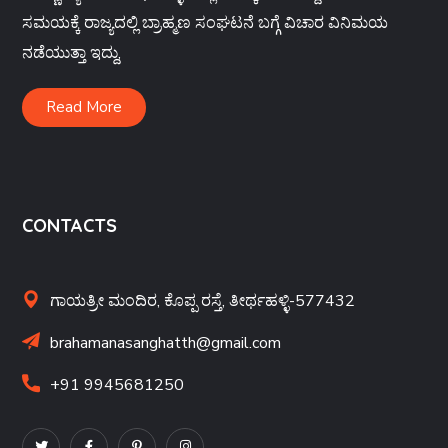
ಸಮಯಕ್ಕೆ ರಾಜ್ಯದಲ್ಲಿ ಬ್ರಾಹ್ಮಣ ಸಂಘಟನೆ ಬಗ್ಗೆ ವಿಚಾರ ವಿನಿಮಯ
ನಡೆಯುತ್ತಾ ಇದ್ದು,
Read More
CONTACTS
ಗಾಯತ್ರೀ ಮಂದಿರ, ಕೊಪ್ಪ ರಸ್ತೆ, ತೀರ್ಥಹಳ್ಳಿ-577432
brahamanasanghatth@gmail.com
+91 9945681250