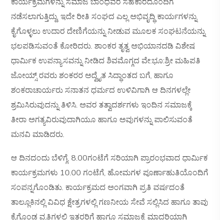
ಕಾರ್ಯಕ್ರಮಗಳನ್ನು ಸಮಾಜ ಬಾಂಧವರ ಸಹಕಾರದೊಂದಿಗೆ
ನಡೆಸಲಾಗುತ್ತಿದ್ದು, ಇದೇ ರೀತಿ ಸಂಘದ ಎಲ್ಲ ಅಭಿವೃದ್ಧಿ ಕಾರ್ಯಗಳನ್ನು
ಕೈಗೊಳ್ಳಲು ಉದಾರ ದೇಣಿಗೆಯನ್ನು ನೀಡುವ ಮೂಲಕ ಸಂಘಟನೆಯನ್ನು
ಭಲಪಡಿಸುವಂತೆ ಕೋರಿದರು. ಶಾಂಕರ ತೃತ್ವ ಅಭಿಯಾನದಡಿ ವಿಶೇಷ
ಧಾರ್ಮಿಕ ಉಪನ್ಯಾಸವನ್ನು ನೀಡಿದ ಶಿವಮೊಗ್ಗದ ವೇ:ಭೂ:ಶ್ರೀ ಮಹಿಪತಿ
ಜೋಯ್ಸ್ ರವರು ಶಂಕರರ ಅದ್ವೈತ ಸಿದ್ಧಾಂತದ ಬಗೆ, ಹಾಗೂ
ಶಂಕರಾಚಾರ್ಯರು ಸನಾತನ ಧರ್ಮದ ಉಳಿವಿಗಾಗಿ ಆ ದಿನಗಳಲ್ಲೇ
ಶ್ರಮಿಸಿರುವುದನ್ನು ತಿಳಿಸಿ. ಅವರ ತತ್ವಾದರ್ಶಗಳು ಇಂದಿನ ಸಮಾಜಕ್ಕೆ
ತೀರಾ ಅಗತ್ಯವಿರುವುದಾಗಿಯೂ ಹಾಗೂ ಅವುಗಳನ್ನು ಪಾಲಿಸುವಂತೆ
ಮನವಿ ಮಾಡಿದರು.
ಆ ದಿನದಂದು ಬೆಳಿಗ್ಗೆ, 8.00ಗಂಟೆಗೆ ಸರಿಯಾಗಿ ಪ್ರಾರಂಭವಾದ ಧಾರ್ಮಿಕ
ಕಾರ್ಯಕ್ರಮಗಳು 10.00 ಗಂಟೆಗೆ, ಹೋಮಗಳ ಪೂರ್ಣಾಹುತಿಯೊಂದಿಗೆ
ಸಂಪನ್ನಗೊಂಡಿತು. ಕಾರ್ಯಕ್ರಮದ ಅಂಗವಾಗಿ ಪ್ರತಿ ವರ್ಷದಂತೆ
ತಾಲ್ಲೂಕಿನಲ್ಲಿ ವಿವಿಧ ಕ್ಷೇತ್ರಗಳಲ್ಲಿ ಗಣನೀಯ ಸೇವೆ ಸಲ್ಲಿಸಿದ ಹಾಗೂ ತಾವು
ಕೈಗೊಂಡ ವೃತ್ತಿಗಳಲ್ಲಿ ಇತರರಿಗೆ ಹಾಗೂ ಸಮಾಜಕ್ಕೆ ಮಾದರಿಯಾಗಿ