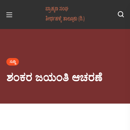
ಸುದ್ದಿ
ಶಂಕರ ಜಯಂತಿ ಆಚರಣೆ