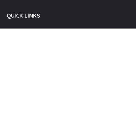
QUICK LINKS
ಬ್ರಾಹ್ಮಣ ಸಂಘ
ಗಾಯತ್ರೀ ಮಂದಿರ
ವಿಪ್ರ ಭಾರತೀ
ವಿಪ್ರ ಯುವ ವೇದಿಕೆ
ವಿವಾಹ ವೇದಿಕೆ
ಸಂಪರ್ಕ
ಗಾಯತ್ರೀ ಮಂದಿರ