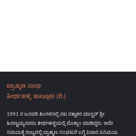
1991 ರ ಜನವರಿ ತಿಂಗಳಿನಲ್ಲಿ ನಟ ರತ್ನಾಕರ ಮಾಸ್ಟರ್ ಶ್ರೀ
ಹಿರಣ್ಣಯ್ಯನವರು ತೀರ್ಥಹಳ್ಳಿಯಲ್ಲಿ ಮೊಕ್ಕಾಂ ಮಾಡಿದ್ದರು. ಅದೇ
ಸಮಯಕ್ಕೆ ರಾಜ್ಯದಲ್ಲಿ ಬ್ರಾಹ್ಮಣ ಸಂಘಟನೆ ಬಗ್ಗೆ ವಿಚಾರ ವಿನಿಮಯ