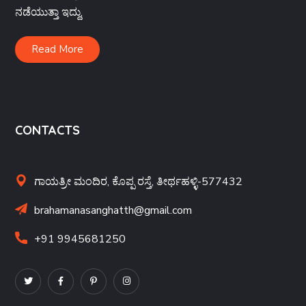
ನಡೆಯುತ್ತಾ ಇದ್ದು,
Read More
CONTACTS
ಗಾಯತ್ರೀ ಮಂದಿರ, ಕೊಪ್ಪ ರಸ್ತೆ, ತೀರ್ಥಹಳ್ಳಿ-577432
brahamanasanghatth@gmail.com
+91 9945681250