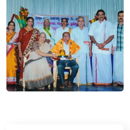
ಶ್ರೀ ಕುಂಟುವಳ್ಳಿ ದತ್ತಾತ್
ೆ ಸನ್ಮಾನ
ಜೀವಮಾನ ಸಾಧನೆ ಪುರಸ
#Gallery