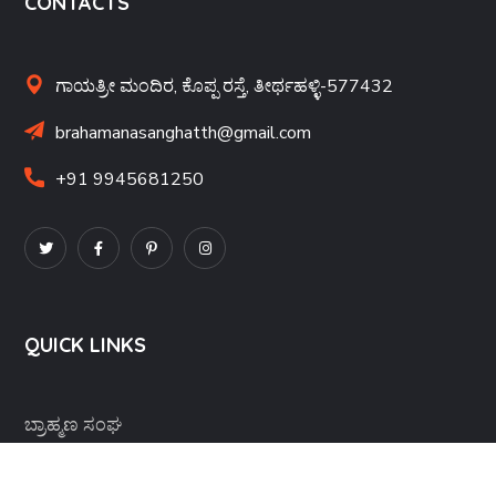
CONTACTS
ಗಾಯತ್ರೀ ಮಂದಿರ, ಕೊಪ್ಪ ರಸ್ತೆ, ತೀರ್ಥಹಳ್ಳಿ-577432
brahamanasanghatth@gmail.com
+91 9945681250
QUICK LINKS
ಬ್ರಾಹ್ಮಣ ಸಂಘ
ಗಾಯತ್ರೀ ಮಂದಿರ