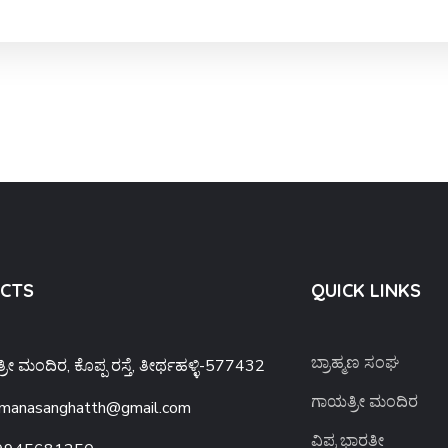
CTS
QUICK LINKS
ಬ್ರಾಹ್ಮಣ ಸಂಘ
ರೀ ಮಂದಿರ, ಕೊಪ್ಪ ರಸ್ತೆ, ತೀರ್ಥಹಳ್ಳಿ-577432
ಗಾಯತ್ರೀ ಮಂದಿರ
amanasanghatth@gmail.com
ವಿಪ್ರ ಭಾರತೀ