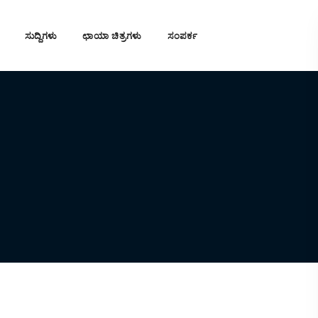
ಸುದ್ದಿಗಳು
ಛಾಯಾ ಚಿತ್ರಗಳು
ಸಂಪರ್ಕ