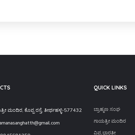
CTS
QUICK LINKS
ಬ್ರಾಹ್ಮಣ ಸಂಘ
್ರೀ ಮಂದಿರ, ಕೊಪ್ಪ ರಸ್ತೆ, ತೀರ್ಥಹಳ್ಳಿ-577432
ಗಾಯತ್ರೀ ಮಂದಿರ
amanasanghatth@gmail.com
ವಿಪ್ರ ಭಾರತೀ