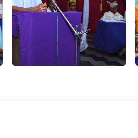
ಅಧ್ಯಕ್ಷರ ಭಾಷಣ
#Gallery