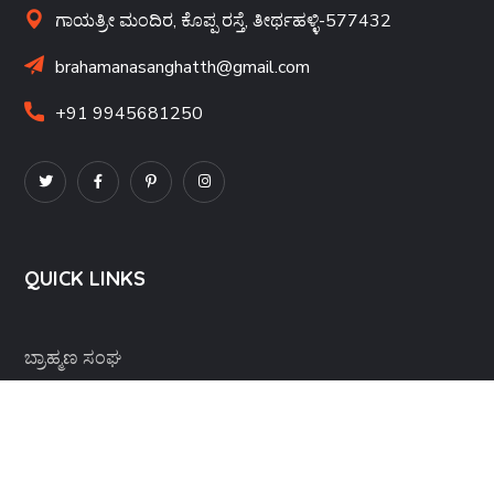
ಗಾಯತ್ರೀ ಮಂದಿರ, ಕೊಪ್ಪ ರಸ್ತೆ, ತೀರ್ಥಹಳ್ಳಿ-577432
brahamanasanghatth@gmail.com
+91 9945681250
QUICK LINKS
ಬ್ರಾಹ್ಮಣ ಸಂಘ
ಗಾಯತ್ರೀ ಮಂದಿರ
ವಿಪ್ರ ಭಾರತೀ
ವಿಪ್ರ ಯುವ ವೇದಿಕೆ