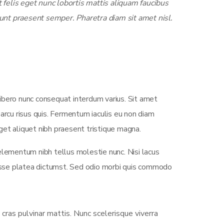
felis eget nunc lobortis mattis aliquam faucibus
unt praesent semper. Pharetra diam sit amet nisl.
ibero nunc consequat interdum varius. Sit amet
arcu risus quis. Fermentum iaculis eu non diam
et aliquet nibh praesent tristique magna.
elementum nibh tellus molestie nunc. Nisi lacus
tasse platea dictumst. Sed odio morbi quis commodo
 cras pulvinar mattis. Nunc scelerisque viverra