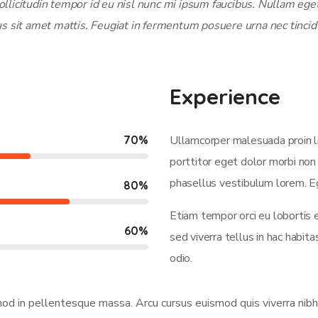
licitudin tempor id eu nisl nunc mi ipsum faucibus. Nullam eget 
us sit amet mattis. Feugiat in fermentum posuere urna nec tincid
Experience
70
%
Ullamcorper malesuada proin l
porttitor eget dolor morbi non 
phasellus vestibulum lorem. Eg
80
%
Etiam tempor orci eu lobortis 
60
%
sed viverra tellus in hac habi
odio.
smod in pellentesque massa. Arcu cursus euismod quis viverra nibh