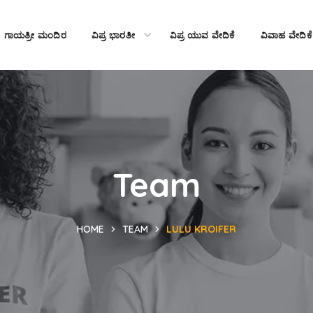
ಗಾಯತ್ರೀ ಮಂದಿರ
ವಿಪ್ರ ಭಾರತೀ
ವಿಪ್ರ ಯುವ ವೇದಿಕೆ
ವಿವಾಹ ವೇದಿಕೆ
Team
HOME
TEAM
LULU KROIFER