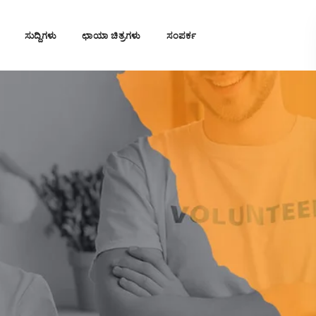
ಸುದ್ದಿಗಳು
ಛಾಯಾ ಚಿತ್ರಗಳು
ಸಂಪರ್ಕ