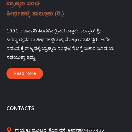
1991 ರ ಜನವರಿ ತಿಂಗಳಿನಲ್ಲಿ ನಟ ರತ್ನಾಕರ ಮಾಸ್ಟರ್ ಶ್ರೀ
ಹಿರಣ್ಣಯ್ಯನವರು ತೀರ್ಥಹಳ್ಳಿಯಲ್ಲಿ ಮೊಕ್ಕಾಂ ಮಾಡಿದ್ದರು. ಅದೇ
ಸಮಯಕ್ಕೆ ರಾಜ್ಯದಲ್ಲಿ ಬ್ರಾಹ್ಮಣ ಸಂಘಟನೆ ಬಗ್ಗೆ ವಿಚಾರ ವಿನಿಮಯ
ನಡೆಯುತ್ತಾ ಇದ್ದು,
Read More
CONTACTS
ಗಾಯತ್ರೀ ಮಂದಿರ, ಕೊಪ್ಪ ರಸ್ತೆ, ತೀರ್ಥಹಳ್ಳಿ-577432