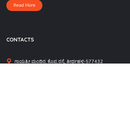
Read More
CONTACTS
ಗಾಯತ್ರೀ ಮಂದಿರ, ಕೊಪ್ಪ ರಸ್ತೆ, ತೀರ್ಥಹಳ್ಳಿ-577432
brahamanasanghatth@gmail.com
+91 9945681250
QUICK LINKS