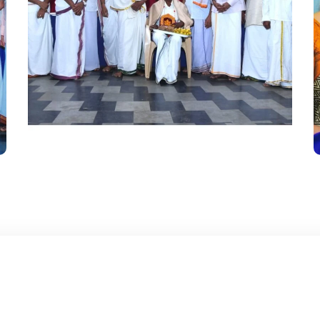
ಶ್ರೀ ಕುಂಟುವಳ್ಳಿ
ದತ್ತಾತ್ರಿಯವರಿಗೆ ಜೀವಮಾನ
ಸಾಧನೆ ಪುರಸ್ಕಾರ
#Gallery