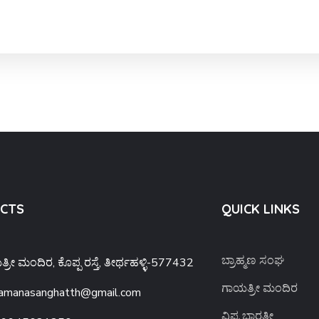
CTS
QUICK LINKS
ಬ್ರಾಹ್ಮಣ ಸಂಘ
್ರೀ ಮಂದಿರ, ಕೊಪ್ಪ ರಸ್ತೆ, ತೀರ್ಥಹಳ್ಳಿ-577432
ಗಾಯತ್ರೀ ಮಂದಿರ
amanasanghatth@gmail.com
ವಿಪ್ರ ಭಾರತೀ