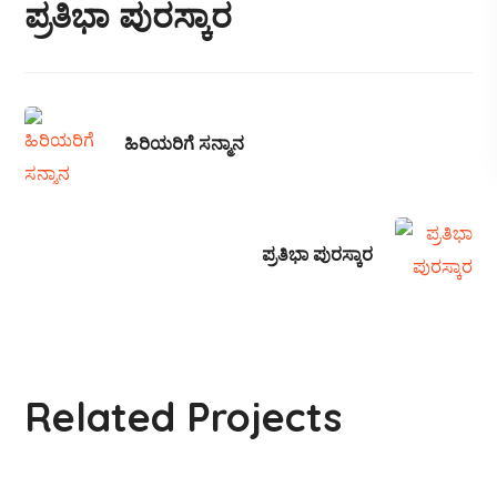
ಪ್ರತಿಭಾ ಪುರಸ್ಕಾರ
ಹಿರಿಯರಿಗೆ ಸನ್ಮಾನ
ಪ್ರತಿಭಾ ಪುರಸ್ಕಾರ
ಶ್ರೀ ಹೊ.ನಾ ರಾಘವೇಂದ್ರವರಿಗೆ
ಸನ್ಮಾನ
Related Projects
#Gallery