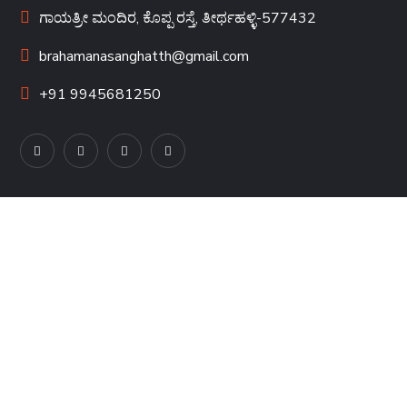
ಗಾಯತ್ರೀ ಮಂದಿರ, ಕೊಪ್ಪ ರಸ್ತೆ, ತೀರ್ಥಹಳ್ಳಿ-577432
brahamanasanghatth@gmail.com
+91 9945681250
QUICK LINKS
ಬ್ರಾಹ್ಮಣ ಸಂಘ
ಗಾಯತ್ರೀ ಮಂದಿರ
ವಿಪ್ರ ಭಾರತೀ
ವಿಪ್ರ ಯುವ ವೇದಿಕೆ